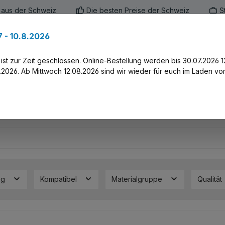
 aus der Schweiz
Die besten Preise der Schweiz
S
 - 10.8.2026
en
Marken
Alle Produkte
Druck-Servi
st zur Zeit geschlossen. Online-Bestellung werden bis 30.07.2026 1
2026. Ab Mittwoch 12.08.2026 sind wir wieder für euch im Laden vor
ng
Kompatibel
Materialgruppe
Qualität