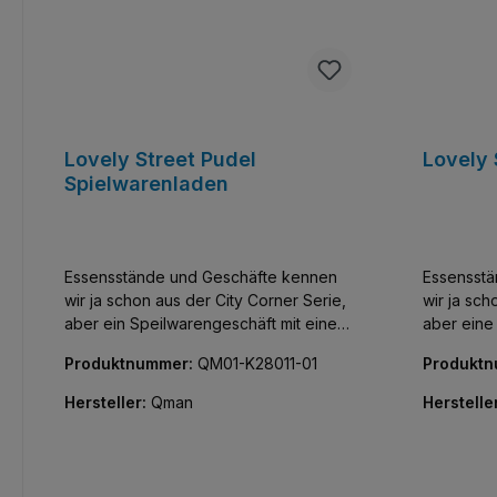
Lovely Street Pudel
Lovely 
Spielwarenladen
Essensstände und Geschäfte kennen
Essensst
wir ja schon aus der City Corner Serie,
wir ja sch
aber ein Speilwarengeschäft mit einem
aber eine 
süssen Pudel? Jetzt in der Lovely
Short Hair
Produktnummer:
QM01-K28011-01
Produkt
Street Serie von Keepley. Alle Teile
Lovely Stre
bedruckt, keine Aufkleber!
Teile bedr
Hersteller:
Qman
Herstelle