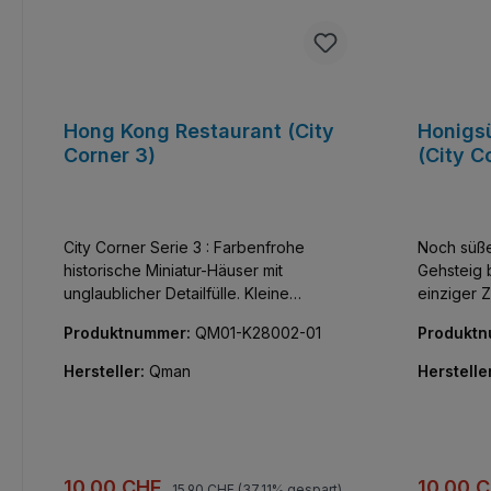
Hong Kong Restaurant (City
Honigs
Corner 3)
(City C
City Corner Serie 3 : Farbenfrohe
Noch süße
historische Miniatur-Häuser mit
Gehsteig 
unglaublicher Detailfülle. Kleine
einziger Zucke
klassische Schönheiten, die Innen wie
Serie : Fa
Produktnummer:
QM01-K28002-01
Produkt
Außen vor kreativen Bauelementen nur
unglaublic
so strotzen. Alle Teile bedruckt, keine
kombinier
Hersteller:
Qman
Herstelle
Aufkleber!
Außen vor
so strotzen. Alle Teile bedruckt
Aufkleber
Regulärer Preis:
Verkaufspreis:
Verkaufs
10,00 CHF
10,00 
15,90 CHF
(37.11% gespart)