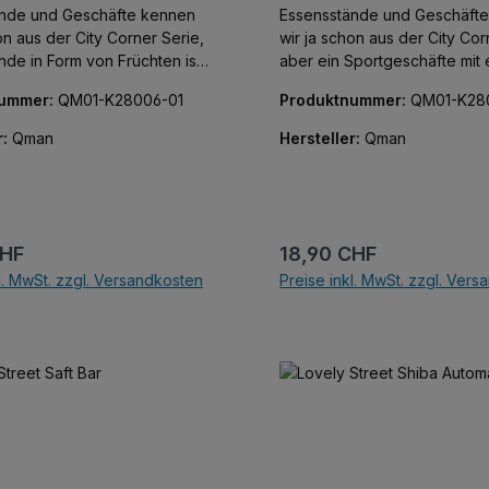
ände und Geschäfte kennen
Essensstände und Geschäft
on aus der City Corner Serie,
wir ja schon aus der City Cor
nde in Form von Früchten ist
aber ein Sportgeschäfte mit
t mehr ganz neu, aber
süssen Husky? Jetzt in der L
nummer:
QM01-K28006-01
Produktnummer:
QM01-K28
nde in Fruchtform mit süßen
Street Serie von Keepley. Alle Teile
Jetzt in der Lovely Street
bedruckt, keine Aufkleber!
r:
Qman
Hersteller:
Qman
lle Teile bedruckt,
kleber!
r Preis:
Regulärer Preis:
CHF
18,90 CHF
l. MwSt. zzgl. Versandkosten
Preise inkl. MwSt. zzgl. Ver
In den Warenkorb
In den Warenkor