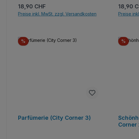
Regulärer Preis:
Reguläre
18,90 CHF
18,90 
Preise inkl. MwSt. zzgl. Versandkosten
Preise ink
In den Warenkorb
Rabatt
Rabat
%
%
Parfümerie (City Corner 3)
Schönhe
Corner 