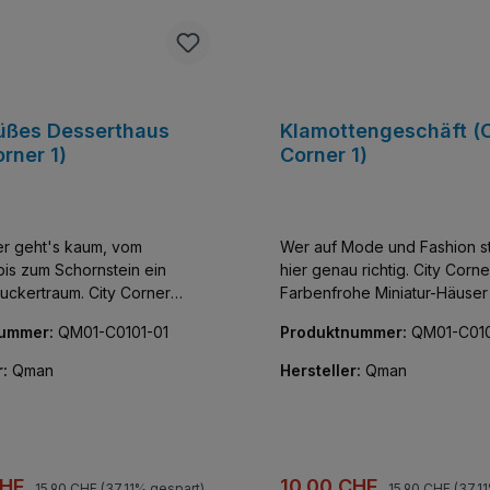
üßes Desserthaus
Klamottengeschäft (C
orner 1)
Corner 1)
r geht's kaum, vom
Wer auf Mode und Fashion ste
bis zum Schornstein ein
hier genau richtig. City Corner Serie 1:
rtraum. City Corner
Farbenfrohe Miniatur-Häuser 
rbenfrohe Miniatur-Häuser mit
unglaublicher Detailfülle. Fün
nummer:
QM01-C0101-01
Produktnummer:
QM01-C010
her Detailfülle. Kleine
kombinierbare Gebäude, die
bare Gebäude, die Innen wie
Außen vor kreativen Bauele
r:
Qman
Hersteller:
Qman
 kreativen Bauelementen nur
so strotzen. Alle Teile bedruckt, keine
, keine
Aufkleber!
!
Regulärer Preis:
Regulärer Preis:
preis:
Verkaufspreis:
CHF
10,00 CHF
15,90 CHF
(37.11% gespart)
15,90 CHF
(37.1