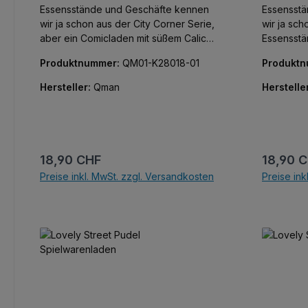
Essensstände und Geschäfte kennen
Essensst
wir ja schon aus der City Corner Serie,
wir ja sch
aber ein Comicladen mit süßem Calico
Essensstä
Kätzchen? Jetzt in der Lovely Street
auch nich
Produktnummer:
QM01-K28018-01
Produkt
Serie von Keepley. Alle Teile bedruckt,
Essensstä
keine Aufkleber!
Kätzchen? 
Hersteller:
Qman
Herstelle
Serie von Keepley. A
keine Auf
Regulärer Preis:
Reguläre
18,90 CHF
18,90 
Preise inkl. MwSt. zzgl. Versandkosten
Preise ink
In den Warenkorb