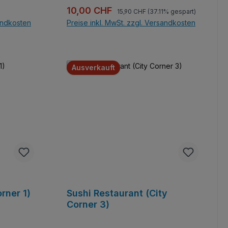
Regulärer Preis:
Verkaufspreis:
10,00 CHF
15,90 CHF
(37.11% gespart)
sandkosten
Preise inkl. MwSt. zzgl. Versandkosten
b
In den Warenkorb
Ausverkauft
rner 1)
Sushi Restaurant (City
Corner 3)