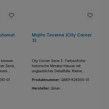
Automat
Mojito Taverne (City Corner
3)
e kennen
City Corner Serie 3 : Farbenfrohe
ner Serie,
historische Miniatur-Häuser mit
einem
unglaublicher Detailfülle. Kleine
ovely
klassische Schönheiten, die Innen wie
10-01
Produktnummer:
QM01-K28005-01
Außen vor kreativen Bauelementen nur
so strotzen. Alle Teile bedruckt, keine
Hersteller:
Qman
Aufkleber!