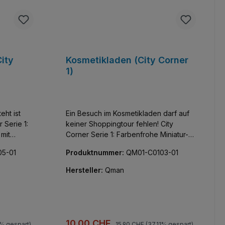
ity
Kosmetikladen (City Corner
1)
ht ist
Ein Besuch im Kosmetikladen darf auf
keiner Shoppingtour fehlen! City
mit
Corner Serie 1: Farbenfrohe Miniatur-
f kleine
Häuser mit unglaublicher Detailfülle.
5-01
Produktnummer:
QM01-C0103-01
 Innen wie
Fünf kleine kombinierbare Gebäude,
menten nur
die Innen wie Außen vor kreativen
Hersteller:
Qman
Bauelementen nur so strotzen. Alle
Teile bedruckt, keine Aufkleber!
Regulärer Preis:
Verkaufspreis:
10,00 CHF
1% gespart)
15,90 CHF
(37.11% gespart)