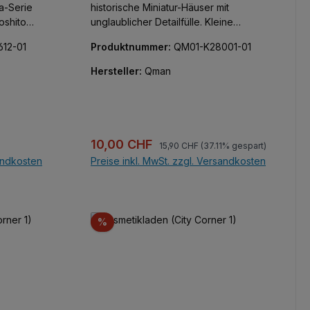
a-Serie
historische Miniatur-Häuser mit
oshito
unglaublicher Detailfülle. Kleine
nsehserie
klassische Schönheit , die Innen wie
12-01
Produktnummer:
QM01-K28001-01
re Spin-
Außen vor kreativen Bauelementen nur
 und über
so strotzen. Alle Teile bedruckt, keine
Hersteller:
Qman
gesetzt
Aufkleber!
t aus
bei
Regulärer Preis:
Verkaufspreis:
10,00 CHF
15,90 CHF
(37.11% gespart)
cker.
sandkosten
Preise inkl. MwSt. zzgl. Versandkosten
In den Warenkorb
Rabatt
%