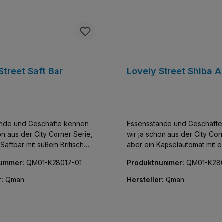
Street Saft Bar
Lovely Street Shiba 
ände und Geschäfte kennen
Essensstände und Geschäft
on aus der City Corner Serie,
wir ja schon aus der City Cor
Saftbar mit süßem Britisch
aber ein Kapselautomat mit 
 Kätzchen? Jetzt in der
süssen Shiba? Jetzt in der L
nummer:
QM01-K28017-01
Produktnummer:
QM01-K280
et Serie von Keepley. Alle
Street Serie von Keepley. Alle Teile
uckt, keine Aufkleber!
bedruckt, keine Aufkleber!
r:
Qman
Hersteller:
Qman