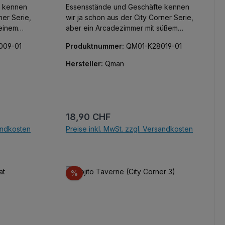
e kennen
Essensstände und Geschäfte kennen
ner Serie,
wir ja schon aus der City Corner Serie,
 einem
aber ein Arcadezimmer mit süßem
ovely
orangem Kätzchen? Jetzt in der Lovely
009-01
Produktnummer:
QM01-K28019-01
Street Serie von Keepley. Alle Teile
bedruckt, keine Aufkleber!
Hersteller:
Qman
Regulärer Preis:
18,90 CHF
sandkosten
Preise inkl. MwSt. zzgl. Versandkosten
b
In den Warenkorb
Rabatt
%