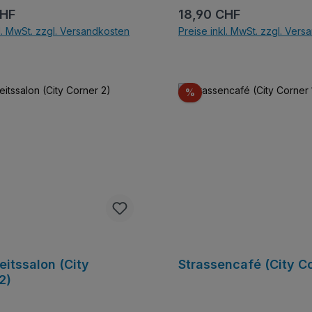
r Preis:
Regulärer Preis:
CHF
18,90 CHF
l. MwSt. zzgl. Versandkosten
Preise inkl. MwSt. zzgl. Ver
In den Warenkorb
In den Warenkor
t
Rabatt
%
itssalon (City
Strassencafé (City Co
2)