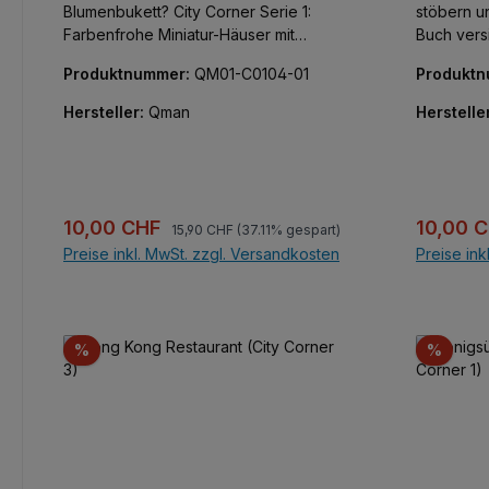
Blumenbukett? City Corner Serie 1:
stöbern u
Farbenfrohe Miniatur-Häuser mit
Buch versinken. City C
unglaublicher Detailfülle. Fünf kleine
Die zweit
Produktnummer:
QM01-C0104-01
Produkt
kombinierbare Gebäude, die Innen wie
gefällt mi
Außen vor kreativen Bauelementen nur
neuen fan
Hersteller:
Qman
Herstelle
so strotzen. Alle Teile bedruckt, keine
Häuserthe
Aufkleber!
Gebäude, 
kreativen
strotzen. Alle Teile bedruckt, keine
Aufkleber
Regulärer Preis:
Verkaufspreis:
Verkaufs
10,00 CHF
10,00 
15,90 CHF
(37.11% gespart)
Preise inkl. MwSt. zzgl. Versandkosten
Preise ink
In den Warenkorb
Rabatt
Rabat
%
%