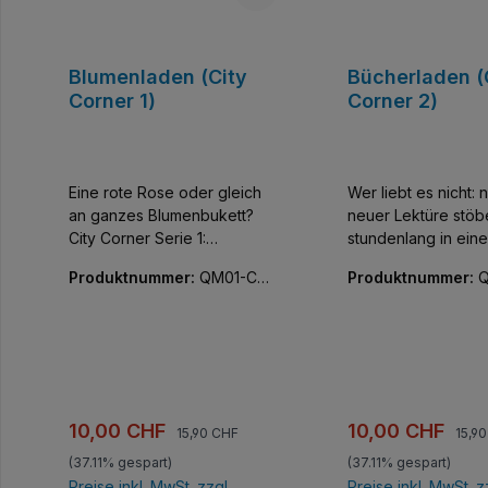
Blumenladen (City
Bücherladen (
Corner 1)
Corner 2)
Eine rote Rose oder gleich
Wer liebt es nicht: 
an ganzes Blumenbukett?
neuer Lektüre stöb
City Corner Serie 1:
stundenlang in ein
Farbenfrohe Miniatur-Häuser
versinken. City Corner Serie
Produktnummer:
QM01-C01
Produktnummer:
Q
mit unglaublicher Detailfülle.
2 : Die zweite Serie
04-01
07-01
Fünf kleine kombinierbare
Corner gefällt mit f
Gebäude, die Innen wie
Designs und fünf 
Außen vor kreativen
fantasievoll durch
Bauelementen nur so
Häuserthemen.
strotzen. Alle Teile bedruckt,
Kombinierbare Geb
keine Aufkleber!
Innen wie Außen vo
Regulärer Preis:
Regul
Verkaufspreis:
Verkaufspreis:
10,00 CHF
10,00 CHF
15,90 CHF
15,9
kreativen Bauelem
(37.11% gespart)
(37.11% gespart)
so strotzen. Alle Teile
Preise inkl. MwSt. zzgl.
Preise inkl. MwSt. z