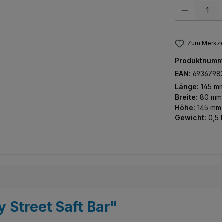
Produkt Anzah
Zum Merkze
Produktnumm
EAN:
6936798
Länge:
145 m
Breite:
80 mm
Höhe:
145 mm
Gewicht:
0,5 
 Street Saft Bar"