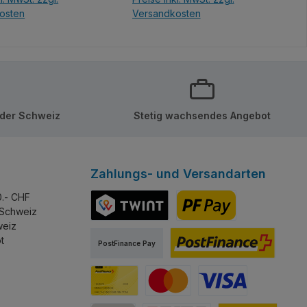
osten
Versandkosten
en Warenkorb
In den Warenkorb
 der Schweiz
Stetig wachsendes Angebot
Zahlungs- und Versandarten
0.- CHF
 Schweiz
weiz
TWINT
PostFinance Pay
t
PostFinance Pay
PostFinance E-Finance
PostFinance Card
Mastercard
Visa