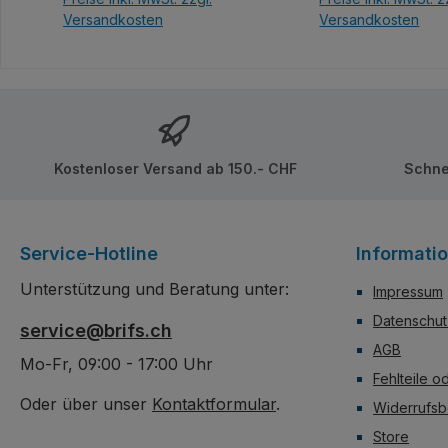
bedruckt, keine Au
Versandkosten
Versandkosten
In den Warenkorb
In den Ware
Kostenloser Versand ab 150.- CHF
Schne
Service-Hotline
Informati
Unterstützung und Beratung unter:
Impressum
Datenschut
service@brifs.ch
AGB
Mo-Fr, 09:00 - 17:00 Uhr
Fehlteile o
Oder über unser
Kontaktformular
.
Widerrufsb
Store