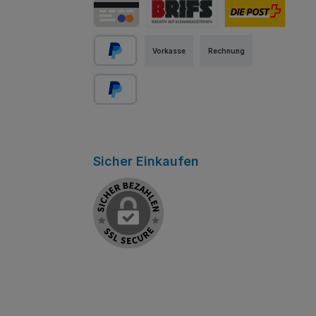
Kredit-/Debitkarte
Abholung Store Rapperswil
Schweizer Post
Vorkasse
Rechnung
PayPal
Später bezahlen
Sicher Einkaufen