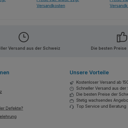
fkleber!
der Marke Qman/Keeppley.
Versandkosten
Versandk
Wie immer bei Keepley top
Qualität ohne Sticker.
nkorb
In d
ller Versand aus der Schweiz
Die besten Preise
onen
Unsere Vorteile
Kostenloser Versand ab 15
Schneller Versand aus der
z
Die besten Preise der Sch
Stetig wachsendes Angebo
Top Service und Beratung
der Defekte?
elehrung