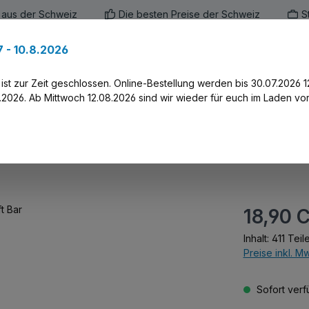
 aus der Schweiz
Die besten Preise der Schweiz
S
 - 10.8.2026
en
Marken
Alle Produkte
Druck-Servi
st zur Zeit geschlossen. Online-Bestellung werden bis 30.07.2026 1
2026. Ab Mittwoch 12.08.2026 sind wir wieder für euch im Laden vor
Regulärer Prei
18,90 
Inhalt:
411 Teil
Preise inkl. M
Sofort verfü