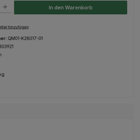
l: Gib den gewünschten Wert ein oder benutze die Schaltflächen um
In den Warenkorb
ttel hinzufügen
er:
QM01-K28017-01
303921
m
kg