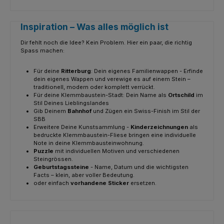
Inspiration – Was alles möglich ist
Dir fehlt noch die Idee? Kein Problem. Hier ein paar, die richtig
Spass machen:
Für deine
Ritterburg
: Dein eigenes Familienwappen - Erfinde
dein eigenes Wappen und verewige es auf einem Stein –
traditionell, modern oder komplett verrückt.
Für deine Klemmbaustein-Stadt: Dein Name als
Ortschild
im
Stil Deines Lieblingslandes
Gib Deinem
Bahnhof
und Zügen ein Swiss-Finish im Stil der
SBB
Erweitere Deine Kunstsammlung -
Kinderzeichnungen
als
bedruckte Klemmbaustein-Fliese bringen eine individuelle
Note in deine Klemmbausteinwohnung.
Puzzle
mit individuellen Motiven und verschiedenen
Steingrössen.
Geburtstagssteine
- Name, Datum und die wichtigsten
Facts – klein, aber voller Bedeutung.
oder einfach
vorhandene Sticker
ersetzen.