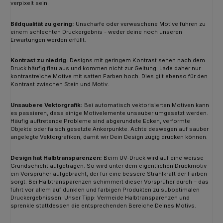
verpixelt sein.
Bildqualität zu gering:
Unscharfe oder verwaschene Motive führen zu
einem schlechten Druckergebnis - weder deine noch unseren
Erwartungen werden erfüllt.
Kontrast zu niedrig:
Designs mit geringem Kontrast sehen nach dem
Druck häufig flau aus und kommen nicht zur Geltung. Lade daher nur
kontrastreiche Motive mit satten Farben hoch. Dies gilt ebenso für den
Kontrast zwischen Stein und Motiv.
Unsaubere Vektorgrafik:
Bei automatisch vektorisierten Motiven kann
es passieren, dass einige Motivelemente unsauber umgesetzt werden.
Häufig auftretende Probleme sind abgerundete Ecken, verformte
Objekte oder falsch gesetzte Ankerpunkte. Achte deswegen auf sauber
angelegte Vektorgrafiken, damit wir Dein Design zügig drucken können.
Design hat Halbtransparenzen:
Beim UV-Druck wird auf eine weisse
Grundschicht aufgetragen. So wird unter dem eigentlichen Druckmotiv
ein Vorsprüher aufgebracht, der für eine bessere Strahlkraft der Farben
sorgt. Bei Halbtransparenzen schimmert dieser Vorsprüher durch – das
führt vor allem auf dunklen und farbigen Produkten zu suboptimalen
Druckergebnissen. Unser Tipp: Vermeide Halbtransparenzen und
sprenkle stattdessen die entsprechenden Bereiche Deines Motivs.