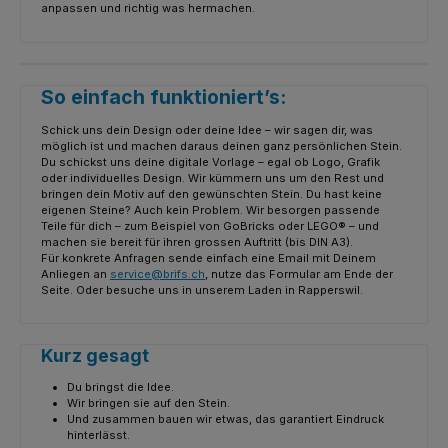
anpassen und richtig was hermachen.
So einfach funktioniert’s:
Schick uns dein Design oder deine Idee – wir sagen dir, was
möglich ist und machen daraus deinen ganz persönlichen Stein.
Du schickst uns deine digitale Vorlage – egal ob Logo, Grafik
oder individuelles Design. Wir kümmern uns um den Rest und
bringen dein Motiv auf den gewünschten Stein. Du hast keine
eigenen Steine? Auch kein Problem. Wir besorgen passende
Teile für dich – zum Beispiel von GoBricks oder LEGO® – und
machen sie bereit für ihren grossen Auftritt (bis DIN A3).
Für konkrete Anfragen sende einfach eine Email mit Deinem
Anliegen an
service@brifs.ch
, nutze das Formular am Ende der
Seite. Oder besuche uns in unserem Laden in Rapperswil.
Kurz gesagt
Du bringst die Idee.
Wir bringen sie auf den Stein.
Und zusammen bauen wir etwas, das garantiert Eindruck
hinterlässt.