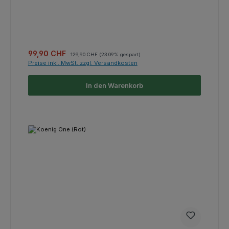
Verkaufspreis:
Regulärer Preis:
99,90 CHF
129,90 CHF
(23.09% gespart)
Preise inkl. MwSt. zzgl. Versandkosten
In den Warenkorb