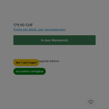
Regulärer Preis:
179,90 CHF
Preise inkl. MwSt. zzgl. Versandkosten
In den Warenkorb
Nur 1 auf Lager!
nur online verfügbar