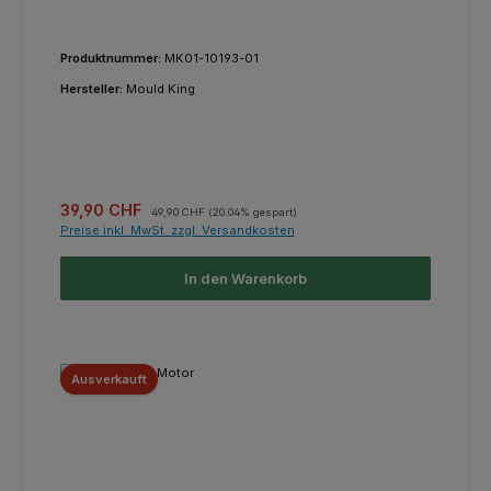
Produktnummer:
MK01-10193-01
Hersteller:
Mould King
Verkaufspreis:
Regulärer Preis:
39,90 CHF
49,90 CHF
(20.04% gespart)
Preise inkl. MwSt. zzgl. Versandkosten
In den Warenkorb
Ausverkauft