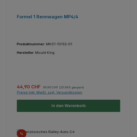
Formel 1 Rennwagen MP4/4
Produktnummer:
MK01-10132-01
Hersteller:
Mould King
Verkaufspreis:
Regulärer Preis:
44,90 CHF
59,90 CHF
(25.04% gespart)
Preise inkl. MwSt. zzgl. Versandkosten
In den Warenkorb
Rabatt
%