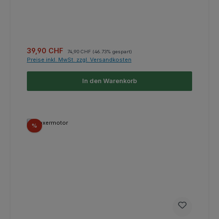
Verkaufspreis:
Regulärer Preis:
39,90 CHF
74,90 CHF
(46.73% gespart)
Preise inkl. MwSt. zzgl. Versandkosten
In den Warenkorb
Rabatt
%