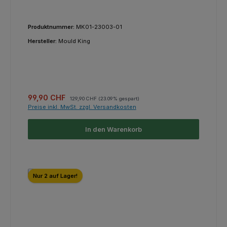
Produktnummer:
MK01-23003-01
Hersteller:
Mould King
Verkaufspreis:
Regulärer Preis:
99,90 CHF
129,90 CHF
(23.09% gespart)
Preise inkl. MwSt. zzgl. Versandkosten
In den Warenkorb
Nur 2 auf Lager!