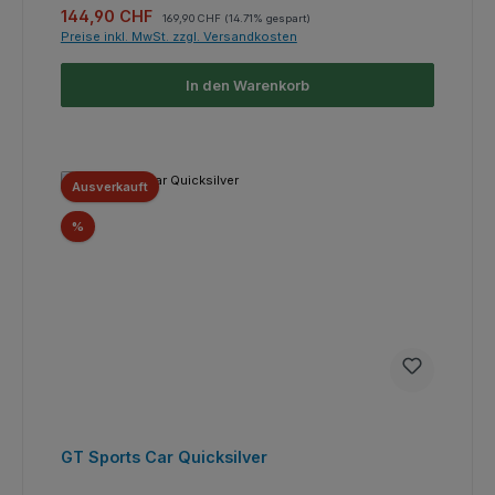
Verkaufspreis:
Regulärer Preis:
144,90 CHF
169,90 CHF
(14.71% gespart)
Preise inkl. MwSt. zzgl. Versandkosten
In den Warenkorb
Ausverkauft
Rabatt
%
GT Sports Car Quicksilver