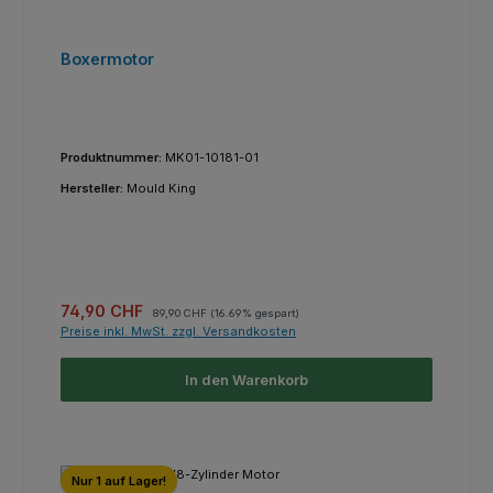
Boxermotor
Produktnummer:
MK01-10181-01
Hersteller:
Mould King
Verkaufspreis:
Regulärer Preis:
74,90 CHF
89,90 CHF
(16.69% gespart)
Preise inkl. MwSt. zzgl. Versandkosten
In den Warenkorb
Nur 1 auf Lager!