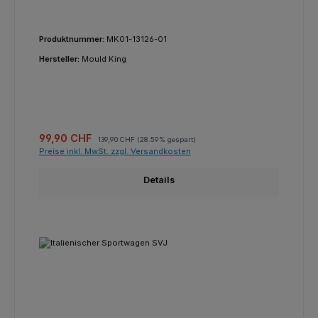
Produktnummer:
MK01-13126-01
Hersteller:
Mould King
Verkaufspreis:
Regulärer Preis:
99,90 CHF
139,90 CHF
(28.59% gespart)
Preise inkl. MwSt. zzgl. Versandkosten
Details