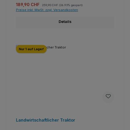
Verkaufspreis:
Regulärer Preis:
189,90 CHF
259,90 CHF
(26.93% gespart)
Preise inkl. MwSt. zzgl. Versandkosten
Details
Nur 1 auf Lager!
Landwirtschaftlicher Traktor