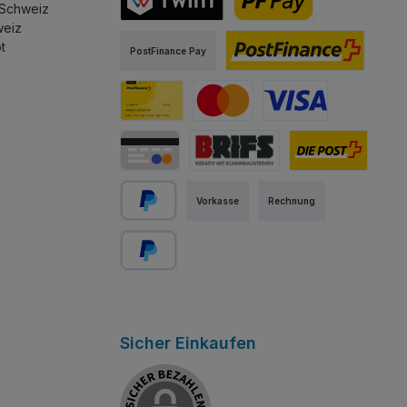
 Schweiz
weiz
TWINT
PostFinance Pay
t
PostFinance Pay
PostFinance E-Finance
PostFinance Card
Mastercard
Visa
Kredit-/Debitkarte
Abholung Store Rapperswil
Schweizer Post
Vorkasse
Rechnung
PayPal
Später bezahlen
Sicher Einkaufen