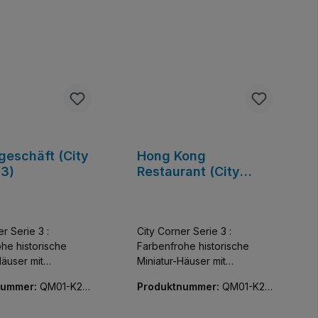
geschäft (City
Hong Kong
 3)
Restaurant (City
Corner 3)
r Serie 3 :
City Corner Serie 3 :
he historische
Farbenfrohe historische
Häuser mit
Miniatur-Häuser mit
her Detailfülle.
unglaublicher Detailfülle.
nummer:
QM01-K28
Produktnummer:
QM01-K28
assische Schönheit ,
Kleine klassische
002-01
 wie Außen vor
Schönheiten, die Innen wie