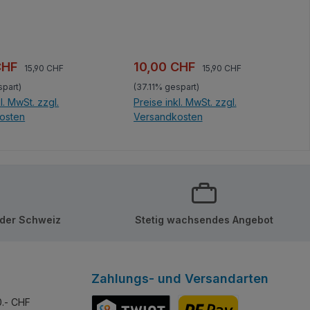
n Bauelementen nur
Außen vor kreativen
Teile
Bauelementen nur so
 keine Aufkleber!
strotzen. Alle Teile bedruckt,
keine Aufkleber!
Regulärer Preis:
Regulärer Preis:
spreis:
Verkaufspreis:
CHF
10,00 CHF
15,90 CHF
15,90 CHF
spart)
(37.11% gespart)
l. MwSt. zzgl.
Preise inkl. MwSt. zzgl.
osten
Versandkosten
en Warenkorb
In den Warenkorb
 der Schweiz
Stetig wachsendes Angebot
Zahlungs- und Versandarten
0.- CHF