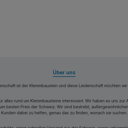
Über uns
nschaft ist der Klemmbaustein und diese Leidenschaft möchten wir mi
für alles rund um Klemmbausteine interessiert. Wir haben es uns zu
 besten Preis der Schweiz. Wir sind bestrebt, außergewöhnlichen 
Kunden dabei zu helfen, genau das zu finden, wonach sie suchen.
rodukte, einen schnellen Versand aus der Schweiz, sowie unkomplizi