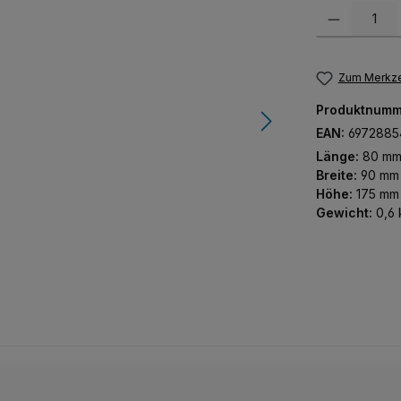
Produkt Anzah
Zum Merkze
Produktnumm
EAN:
6972885
Länge:
80 m
Breite:
90 mm
Höhe:
175 mm
Gewicht:
0,6 