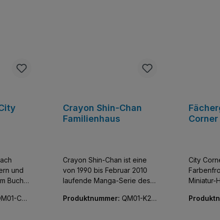
City
Crayon Shin-Chan
Fächer
Familienhaus
Corner
nach
Crayon Shin-Chan ist eine
City Corne
ern und
von 1990 bis Februar 2010
Farbenfro
em Buch
laufende Manga-Serie des
Miniatur-
japanischen Zeichners
unglaublic
M01-C01
Produktnummer:
QM01-K20
Produkt
 der City
Yoshito Usui, die auch als
Kleine kl
612-01
001-01
rischen
Anime-Fernsehserie mit über
die Innen