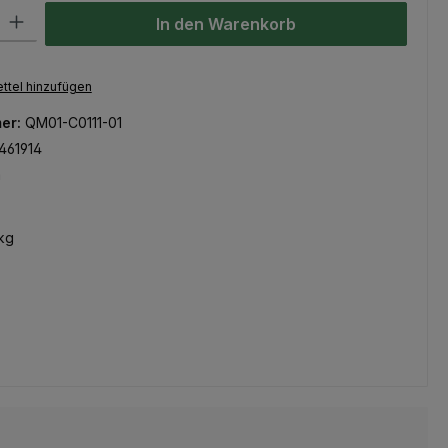
l: Gib den gewünschten Wert ein oder benutze die Schaltflächen um
In den Warenkorb
ttel hinzufügen
er:
QM01-C0111-01
461914
m
kg