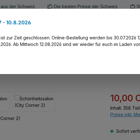
 aus der Schweiz
Die besten Preise der Schweiz
S
 - 10.8.2026
en
Marken
Alle Produkte
Druck-Servi
st zur Zeit geschlossen. Online-Bestellung werden bis 30.07.2026 1
2026. Ab Mittwoch 12.08.2026 sind wir wieder für euch im Laden vor
Corner 2)
Verkaufspreis:
10,00 
Inhalt:
358 Tei
Preise inkl. M
Sofort verfü