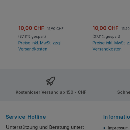
Gebäude, die Innen wie
Designs und fünf 
Außen vor kreativen
fantasievoll durch
Bauelementen nur so
Häuserthemen.
strotzen. Alle Teile bedruckt,
Kombinierbare Geb
keine Aufkleber!
Innen wie Außen vo
Regulärer Preis:
Regul
Verkaufspreis:
Verkaufspreis:
10,00 CHF
10,00 CHF
15,90 CHF
15,9
kreativen Bauelem
(37.11% gespart)
(37.11% gespart)
so strotzen. Alle Teile
Preise inkl. MwSt. zzgl.
Preise inkl. MwSt. z
bedruckt, keine Au
Versandkosten
Versandkosten
In den Warenkorb
In den Ware
Kostenloser Versand ab 150.- CHF
Schne
Service-Hotline
Informati
Unterstützung und Beratung unter:
Impressum