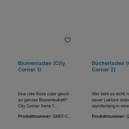
Blumenladen (City
Bücherladen (
Corner 1)
Corner 2)
Eine rote Rose oder gleich
Wer liebt es nicht: 
an ganzes Blumenbukett?
neuer Lektüre stöb
City Corner Serie 1:
stundenlang in ein
Farbenfrohe Miniatur-Häuser
versinken. City Corner Serie
Produktnummer:
QM01-C01
Produktnummer:
Q
mit unglaublicher Detailfülle.
2 : Die zweite Serie
04-01
07-01
Fünf kleine kombinierbare
Corner gefällt mit f