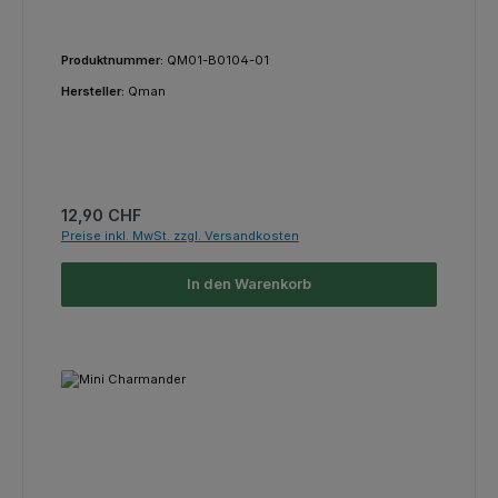
Produktnummer:
QM01-B0104-01
Hersteller:
Qman
Regulärer Preis:
12,90 CHF
Preise inkl. MwSt. zzgl. Versandkosten
In den Warenkorb