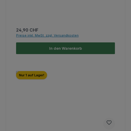
Regulärer Preis:
24,90 CHF
Preise inkl. MwSt. zzgl. Versandkosten
In den Warenkorb
Nur 1 auf Lager!