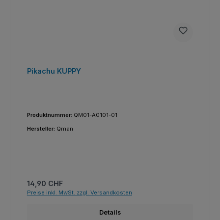
Pikachu KUPPY
Produktnummer:
QM01-A0101-01
Hersteller:
Qman
Regulärer Preis:
14,90 CHF
Preise inkl. MwSt. zzgl. Versandkosten
Details