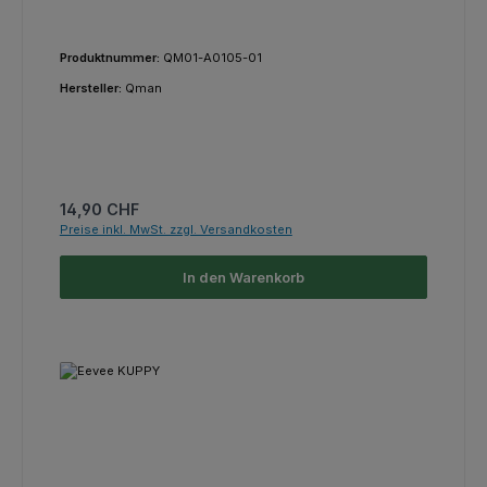
Produktnummer:
QM01-A0105-01
Hersteller:
Qman
Regulärer Preis:
14,90 CHF
Preise inkl. MwSt. zzgl. Versandkosten
In den Warenkorb