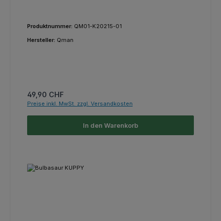
Produktnummer:
QM01-K20215-01
Hersteller:
Qman
Regulärer Preis:
49,90 CHF
Preise inkl. MwSt. zzgl. Versandkosten
In den Warenkorb