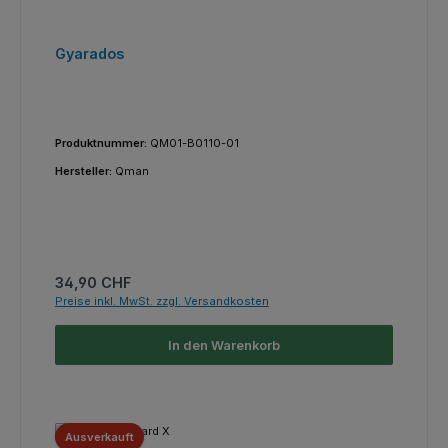
Gyarados
Produktnummer:
QM01-B0110-01
Hersteller:
Qman
Regulärer Preis:
34,90 CHF
Preise inkl. MwSt. zzgl. Versandkosten
In den Warenkorb
Ausverkauft