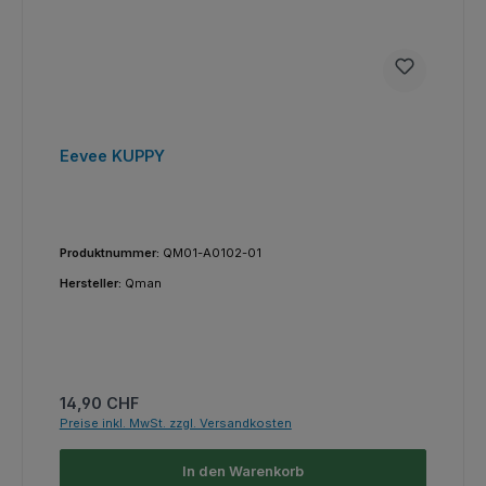
Eevee KUPPY
Produktnummer:
QM01-A0102-01
Hersteller:
Qman
Regulärer Preis:
14,90 CHF
Preise inkl. MwSt. zzgl. Versandkosten
In den Warenkorb