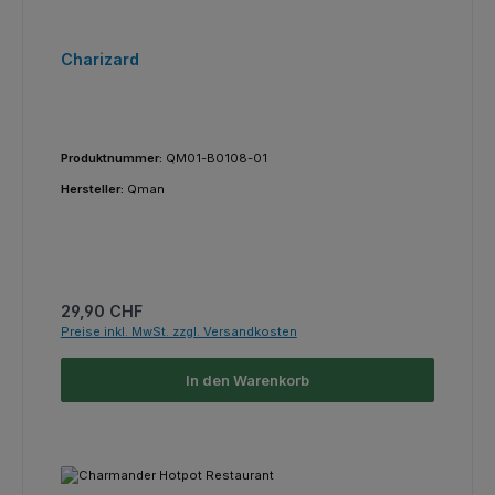
Charizard
Produktnummer:
QM01-B0108-01
Hersteller:
Qman
Regulärer Preis:
29,90 CHF
Preise inkl. MwSt. zzgl. Versandkosten
In den Warenkorb