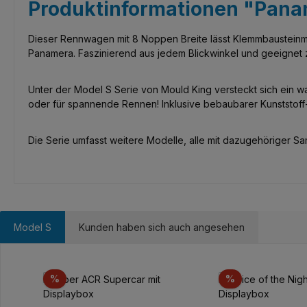
Produktinformationen "Pana
Dieser Rennwagen mit 8 Noppen Breite lässt Klemmbausteinme
Panamera. Faszinierend aus jedem Blickwinkel und geeignet
Unter der Model S Serie von Mould King versteckt sich ein 
oder für spannende Rennen! Inklusive bebaubarer Kunststoff-
Die Serie umfasst weitere Modelle, alle mit dazugehöriger Samm
Model S
Kunden haben sich auch angesehen
Produktgalerie überspringen
Rabatt
Rabatt
%
%