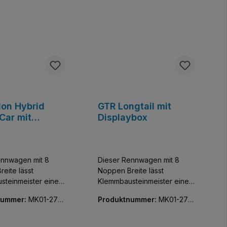
lon Hybrid
GTR Longtail mit
Car mit
Displaybox
ybox
ennwagen mit 8
Dieser Rennwagen mit 8
eite lässt
Noppen Breite lässt
steinmeister einen
Klemmbausteinmeister einen
sivsten Flitzer der
der exklusivsten Flitzer der
nummer:
MK01-2710
Produktnummer:
MK01-270
meln. Baue und
Welt sammeln. Baue und
89-01
 diese
entdecke diese
reue Nachbildung
detailgetreue Nachbildung