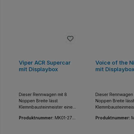
Viper ACR Supercar
Voice of the N
mit Displaybox
mit Displaybo
Dieser Rennwagen mit 8
Dieser Rennwagen 
Noppen Breite lässt
Noppen Breite läss
Klemmbausteinmeister einen
Klemmbausteinmeis
der exklusivsten Flitzer der
der exklusivsten Fli
Produktnummer:
MK01-270
Produktnummer:
M
Welt sammeln. Baue und
Welt sammeln. Bau
95-01
96-01
entdecke diese
entdecke diese
detailgetreue Nachbildung
detailgetreue Nach