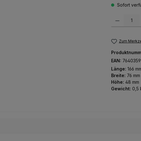
Sofort verfü
Produkt Anzah
Zum Merkze
Produktnumm
EAN:
7640359
Länge:
166 m
Breite:
76 mm
Höhe:
48 mm
Gewicht:
0,5 