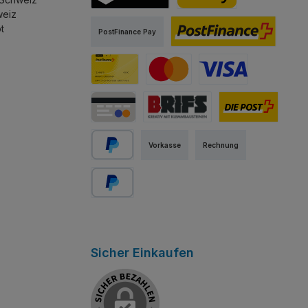
sst.
stapeln lässt.
weiz
TWINT
PostFinance Pay
t
PostFinance Pay
PostFinance E-Finance
PostFinance Card
Mastercard
Visa
Kredit-/Debitkarte
Abholung Store Rapperswil
Schweizer Post
Vorkasse
Rechnung
PayPal
Später bezahlen
Sicher Einkaufen