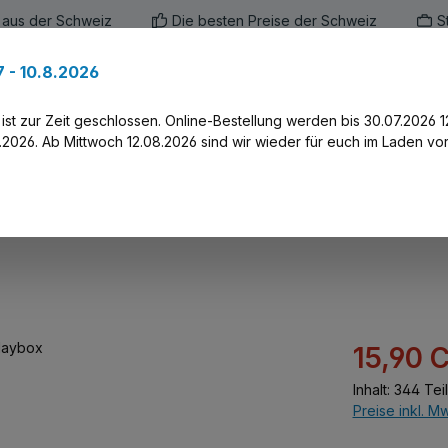
 aus der Schweiz
Die besten Preise der Schweiz
S
 - 10.8.2026
en
Marken
Alle Produkte
Druck-Servi
st zur Zeit geschlossen. Online-Bestellung werden bis 30.07.2026 1
2026. Ab Mittwoch 12.08.2026 sind wir wieder für euch im Laden vor
ox
Verkaufspreis:
15,90 
Inhalt:
344 Tei
Preise inkl. M