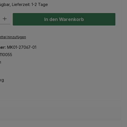
gbar, Lieferzeit: 1-2 Tage
l: Gib den gewünschten Wert ein oder benutze die Schaltflächen um
In den Warenkorb
ttel hinzufügen
er:
MK01-27067-01
110055
m
kg