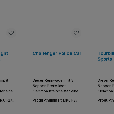
ight
Challenger Police Car
Tourbil
x
Sports 
Displa
mit 8
Dieser Rennwagen mit 8
Dieser R
t
Noppen Breite lässt
Noppen Br
ter einen
Klemmbausteinmeister einen
Klemmbau
tzer der
der exklusivsten Flitzer der
der exklu
K01-270
Produktnummer:
MK01-270
Produkt
e und
Welt sammeln. Baue und
Welt sam
98-01
2-01
entdecke diese
entdecke
bildung
detailgetreue Nachbildung
detailget