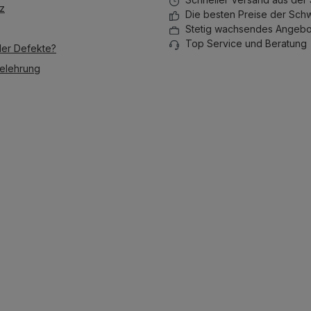
stapeln lässt.
stapeln lä
z
Die besten Preise der Sch
Stetig wachsendes Angebo
Top Service und Beratung
der Defekte?
elehrung