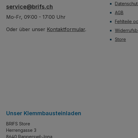
stapeln lässt.
stapeln lässt.
Datenschut
service@brifs.ch
AGB
Mo-Fr, 09:00 - 17:00 Uhr
Fehlteile o
Oder über unser
Kontaktformular
.
Widerrufsb
Store
Unser Klemmbausteinladen
BRIFS Store
Herrengasse 3
8640 Rapperswil-Jona