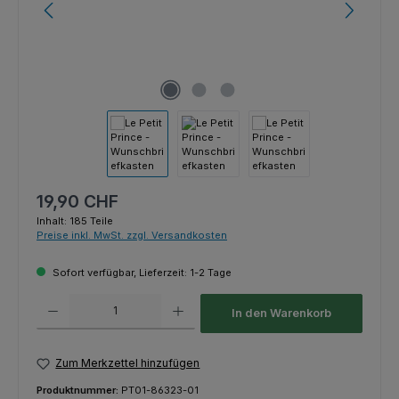
Regulärer Preis:
19,90 CHF
Inhalt:
185 Teile
Preise inkl. MwSt. zzgl. Versandkosten
Sofort verfügbar, Lieferzeit: 1-2 Tage
Produkt Anzahl: Gib den gewünschten Wert ein oder benutze die Schaltfl
In den Warenkorb
Zum Merkzettel hinzufügen
Produktnummer:
PT01-86323-01