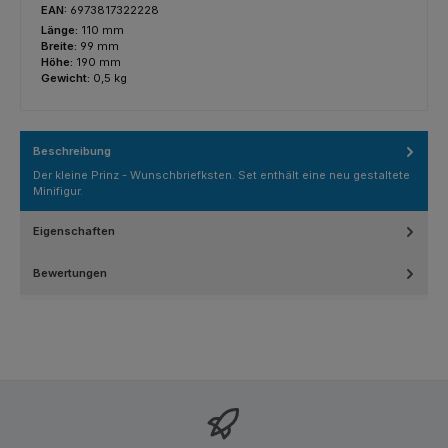
EAN:
6973817322228
Länge:
110 mm
Breite:
99 mm
Höhe:
190 mm
Gewicht:
0,5 kg
Beschreibung
Der kleine Prinz - Wunschbriefksten. Set enthält eine neu gestaltete
Minifigur.
Eigenschaften
Bewertungen