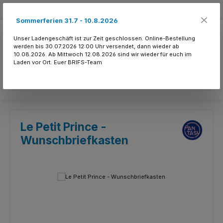
Zum Hauptinhalt springen
Kostenloser Versand ab 150.- CHF
Sommerferien 31.7 - 10.8.2026
Unser Ladengeschäft ist zur Zeit geschlossen. Online-Bestellung
werden bis 30.07.2026 12:00 Uhr versendet, dann wieder ab
10.08.2026. Ab Mittwoch 12.08.2026 sind wir wieder für euch im
Laden vor Ort. Euer BRIFS-Team
Du hast 0 Produkte
Le Petit Prince -
Wunschbriefkasten
Bildergalerie überspringen