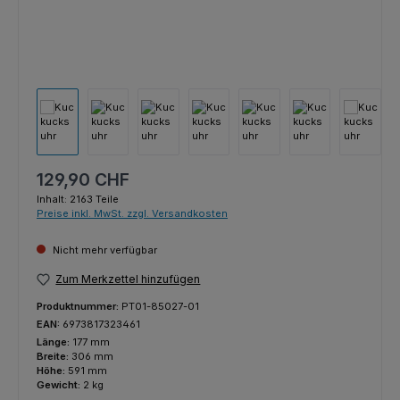
Regulärer Preis:
129,90 CHF
Inhalt:
2163 Teile
Preise inkl. MwSt. zzgl. Versandkosten
Nicht mehr verfügbar
Zum Merkzettel hinzufügen
Produktnummer:
PT01-85027-01
EAN:
6973817323461
Länge:
177 mm
Breite:
306 mm
Höhe:
591 mm
Gewicht:
2 kg