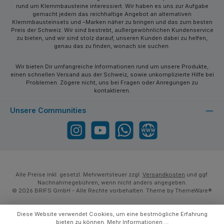
rund um Klemmbausteine interessiert. Wir haben es uns zur Aufgabe
gemacht jedem das reichhaltige Angebot an alternativen
Klemmbausteinsets und –Marken näher zu bringen und das zum besten
Preis der Schweiz. Wir sind bestrebt, außergewöhnlichen Kundenservice
zu bieten, und wir sind stolz darauf, unseren Kunden dabei zu helfen,
genau das zu finden, wonach sie suchen.
Wir bieten Dir umfangreiche Informationen rund um unsere Produkte,
einen schnellen Versand aus der Schweiz, sowie unkomplizierte Hilfe bei
Problemen. Zögere nicht, uns bei Fragen oder Anregungen zu
kontaktieren.
Unsere Communities
Instagram
YouTube
WhatsApp
Website
Alle Preise inkl. gesetzl. Mehrwertsteuer zzgl.
Versandkosten
und ggf.
Nachnahmegebühren, wenn nicht anders angegeben.
© 2026 BRIFS GmbH - Alle Rechte vorbehalten. Theme by
ThemeWare®
Diese Website verwendet Cookies, um eine bestmögliche Erfahrung
bieten zu können.
Mehr Informationen ...