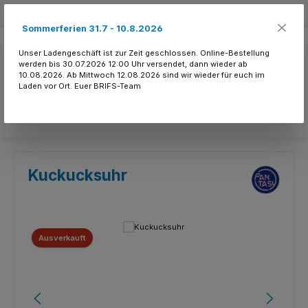
Zum Hauptinhalt springen
Kostenloser Versand ab 150.- CHF
Sommerferien 31.7 - 10.8.2026
Unser Ladengeschäft ist zur Zeit geschlossen. Online-Bestellung
werden bis 30.07.2026 12:00 Uhr versendet, dann wieder ab
10.08.2026. Ab Mittwoch 12.08.2026 sind wir wieder für euch im
Laden vor Ort. Euer BRIFS-Team
Du hast 0 Produkte
Kuckucksuhr
Bildergalerie überspringen
Ausverkauft