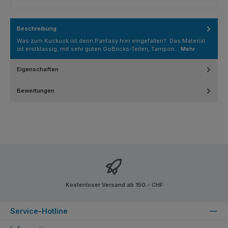
Beschreibung
Was zum Kuckuck ist denn Pantasy hier eingefallen?. Das Material
ist erstklassig, mit sehr guten GoBricks-Teilen, Tampon…
Mehr
Eigenschaften
Bewertungen
Kostenloser Versand ab 150.- CHF
Service-Hotline