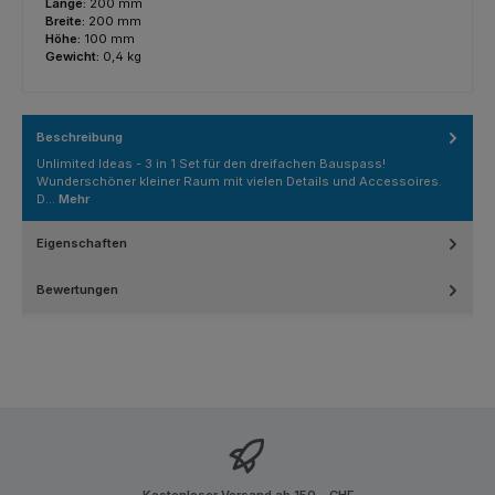
Länge:
200 mm
Breite:
200 mm
Höhe:
100 mm
Gewicht:
0,4 kg
Beschreibung
Unlimited Ideas - 3 in 1 Set für den dreifachen Bauspass!
Wunderschöner kleiner Raum mit vielen Details und Accessoires.
D…
Mehr
Eigenschaften
Bewertungen
Kostenloser Versand ab 150.- CHF