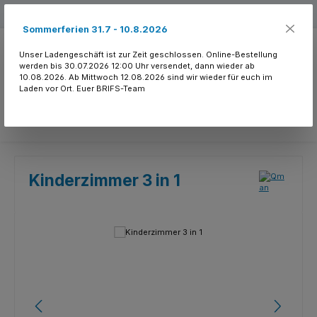
Zum Hauptinhalt springen
Kostenloser Versand ab 150.- CHF
Sommerferien 31.7 - 10.8.2026
Unser Ladengeschäft ist zur Zeit geschlossen. Online-Bestellung
werden bis 30.07.2026 12:00 Uhr versendet, dann wieder ab
10.08.2026. Ab Mittwoch 12.08.2026 sind wir wieder für euch im
Laden vor Ort. Euer BRIFS-Team
Du hast 0 Produkte
Kinderzimmer 3 in 1
Bildergalerie überspringen