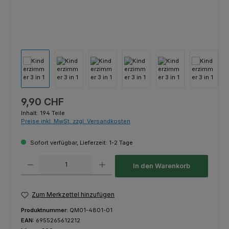
Regulärer Preis:
9,90 CHF
Inhalt:
194 Teile
Preise inkl. MwSt. zzgl. Versandkosten
Sofort verfügbar, Lieferzeit: 1-2 Tage
Produkt Anzahl: Gib den gewünschten Wert ein oder benutze die Schaltfl
In den Warenkorb
Zum Merkzettel hinzufügen
Produktnummer:
QM01-4801-01
EAN:
6955265612212