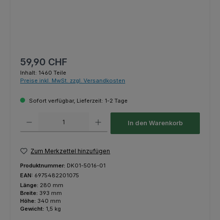
Regulärer Preis:
59,90 CHF
Inhalt:
1460 Teile
Preise inkl. MwSt. zzgl. Versandkosten
Sofort verfügbar, Lieferzeit: 1-2 Tage
Produkt Anzahl: Gib den gewünschten Wert ein oder benutze die Schaltfl
In den Warenkorb
Zum Merkzettel hinzufügen
Produktnummer:
DK01-5016-01
EAN:
6975482201075
Länge:
280 mm
Breite:
393 mm
Höhe:
340 mm
Gewicht:
1,5 kg