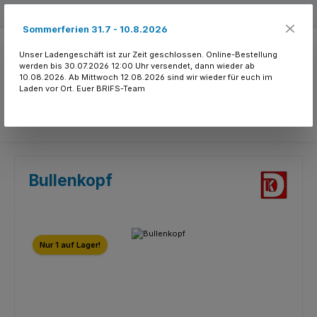
Zum Hauptinhalt springen
Kostenloser Versand ab 150.- CHF
Sommerferien 31.7 - 10.8.2026
Unser Ladengeschäft ist zur Zeit geschlossen. Online-Bestellung
werden bis 30.07.2026 12:00 Uhr versendet, dann wieder ab
10.08.2026. Ab Mittwoch 12.08.2026 sind wir wieder für euch im
Laden vor Ort. Euer BRIFS-Team
Du hast 0 Produkte
Bullenkopf
Bildergalerie überspringen
Nur 1 auf Lager!