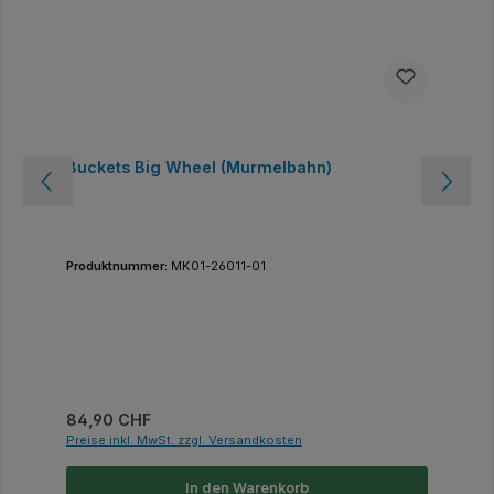
Buckets Big Wheel (Murmelbahn)
Produktnummer:
MK01-26011-01
Regulärer Preis:
84,90 CHF
Preise inkl. MwSt. zzgl. Versandkosten
In den Warenkorb