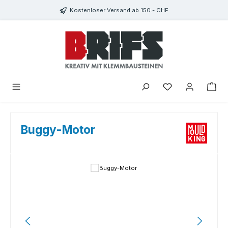
Zum Hauptinhalt springen
Kostenloser Versand ab 150.- CHF
Du hast 0 Produkte
Buggy-Motor
Bildergalerie überspringen