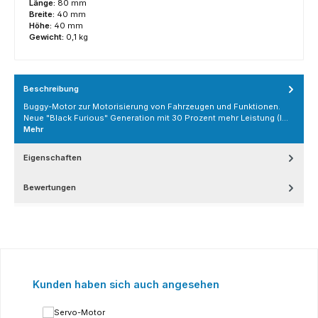
Länge:
80 mm
Breite:
40 mm
Höhe:
40 mm
Gewicht:
0,1 kg
Beschreibung
Buggy-Motor zur Motorisierung von Fahrzeugen und Funktionen.
Neue "Black Furious" Generation mit 30 Prozent mehr Leistung (l…
Mehr
Eigenschaften
Bewertungen
Produktgalerie überspringen
Kunden haben sich auch angesehen