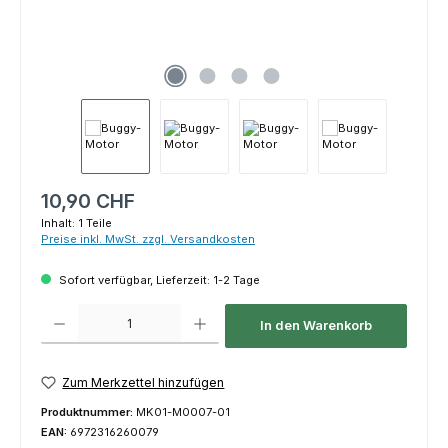
Regulärer Preis:
10,90 CHF
Inhalt:
1 Teile
Preise inkl. MwSt. zzgl. Versandkosten
Sofort verfügbar, Lieferzeit: 1-2 Tage
Produkt Anzahl: Gib den gewünschten Wert ein oder benutze die Schaltfl
In den Warenkorb
Zum Merkzettel hinzufügen
Produktnummer:
MK01-M0007-01
EAN:
6972316260079