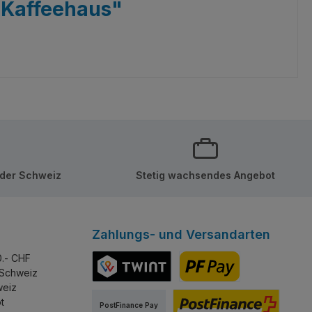
 Kaffeehaus"
 der Schweiz
Stetig wachsendes Angebot
Zahlungs- und Versandarten
0.- CHF
 Schweiz
weiz
TWINT
PostFinance Pay
t
PostFinance Pay