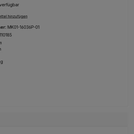
verfügbar
ttel hinzufügen
er:
MK01-16036P-01
110185
m
m
kg