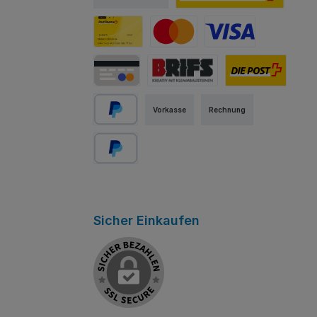
PostFinance E-Finance
PostFinance Card
Mastercard
Visa
Kredit-/Debitkarte
Abholung Store Rapperswil
Schweizer Post
Vorkasse
Rechnung
PayPal
Später bezahlen
Sicher Einkaufen