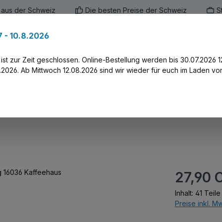
 aus der Schweiz
Die besten Preise der Schweiz
S
 - 10.8.2026
en
Marken
Alle Produkte
Druck-Servi
st zur Zeit geschlossen. Online-Bestellung werden bis 30.07.2026 1
2026. Ab Mittwoch 12.08.2026 sind wir wieder für euch im Laden vor
uld King 16036 Kaffeehau
Regulärer Prei
27,90 
Inhalt:
41 Teile
Preise inkl. M