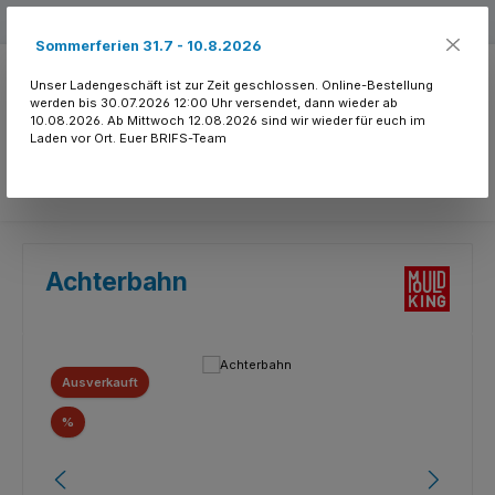
Zum Hauptinhalt springen
Kostenloser Versand ab 150.- CHF
Sommerferien 31.7 - 10.8.2026
Unser Ladengeschäft ist zur Zeit geschlossen. Online-Bestellung
werden bis 30.07.2026 12:00 Uhr versendet, dann wieder ab
10.08.2026. Ab Mittwoch 12.08.2026 sind wir wieder für euch im
Laden vor Ort. Euer BRIFS-Team
Du hast 0 Produkte
Achterbahn
Bildergalerie überspringen
Ausverkauft
Rabatt
%