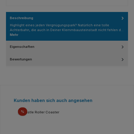
Beschreibung
Highlight eines jeden Vergnügungspark? Natürlich eine tolle
Achterbahn, die auch in Deiner Klemmbausteinstadt nicht fehlen d…
Mehr
Eigenschaften
Bewertungen
Produktgalerie überspringen
Kunden haben sich auch angesehen
Rabatt
%