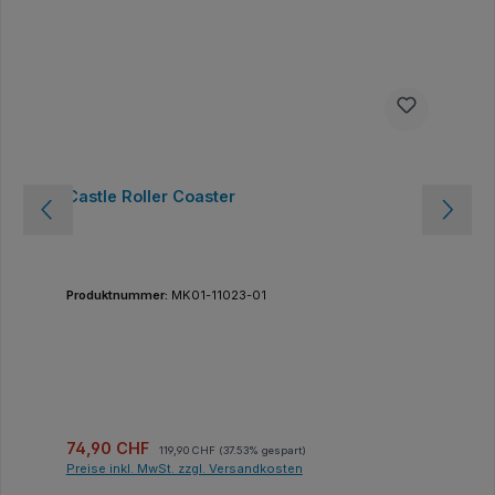
Castle Roller Coaster
Produktnummer:
MK01-11023-01
Verkaufspreis:
Regulärer Preis:
74,90 CHF
119,90 CHF
(37.53% gespart)
Preise inkl. MwSt. zzgl. Versandkosten