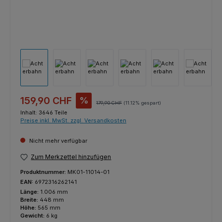
Verkaufspreis:
159,90 CHF
%
Regulärer Preis:
179,90 CHF
(11.12% gespart)
Inhalt:
3646 Teile
Preise inkl. MwSt. zzgl. Versandkosten
Nicht mehr verfügbar
Zum Merkzettel hinzufügen
Produktnummer:
MK01-11014-01
EAN:
6972316262141
Länge:
1.006 mm
Breite:
448 mm
Höhe:
565 mm
Gewicht:
6 kg