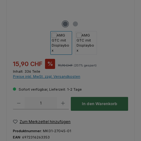
Verkaufspreis:
15,90 CHF
%
Regulärer Preis:
19,90 CHF
(20.1% gespart)
Inhalt:
336 Teile
Preise inkl. MwSt. zzgl. Versandkosten
Sofort verfügbar, Lieferzeit: 1-2 Tage
Produkt Anzahl: Gib den gewünschten Wert ein oder benutze die Schaltfl
In den Warenkorb
Zum Merkzettel hinzufügen
Produktnummer:
MK01-27045-01
EAN:
6972316263353