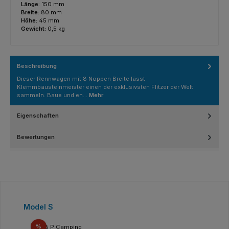
Länge:
150 mm
Breite:
80 mm
Höhe:
45 mm
Gewicht:
0,5 kg
Beschreibung
Dieser Rennwagen mit 8 Noppen Breite lässt
Klemmbausteinmeister einen der exklusivsten Flitzer der Welt
sammeln. Baue und en…
Mehr
Eigenschaften
Bewertungen
Produktgalerie überspringen
Model S
Rabatt
%