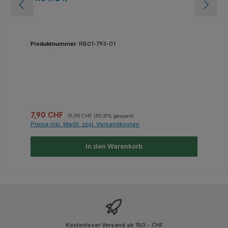
Produktnummer:
RB01-793-01
Verkaufspreis:
Regulärer Preis:
7,90 CHF
15,90 CHF
(50.31% gespart)
Preise inkl. MwSt. zzgl. Versandkosten
In den Warenkorb
Kostenloser Versand ab 150.- CHF