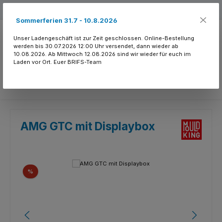
Zum Hauptinhalt springen
Kostenloser Versand ab 150.- CHF
Sommerferien 31.7 - 10.8.2026
Unser Ladengeschäft ist zur Zeit geschlossen. Online-Bestellung
werden bis 30.07.2026 12:00 Uhr versendet, dann wieder ab
10.08.2026. Ab Mittwoch 12.08.2026 sind wir wieder für euch im
Laden vor Ort. Euer BRIFS-Team
Du hast 0 Produkte
AMG GTC mit Displaybox
Bildergalerie überspringen
Rabatt
%