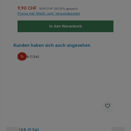
Verkaufspreis:
Regulärer Preis:
9,90 CHF
19,90 CHF
(50.25% gespart)
Preise inkl. MwSt. zzgl. Versandkosten
In den Warenkorb
Produktgalerie überspringen
Kunden haben sich auch angesehen
Rabatt
%
9X8 (1:24)